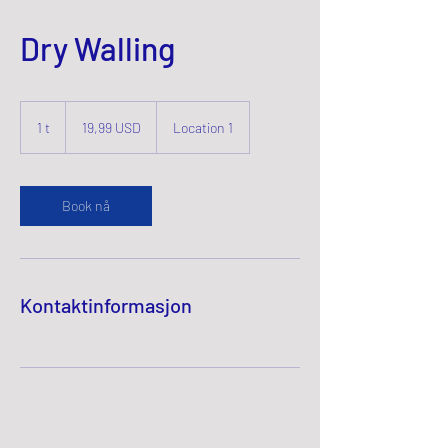
Dry Walling
19,99
amerikanske
1 t
1
19,99 USD
Location 1
dollar
Book nå
Kontaktinformasjon