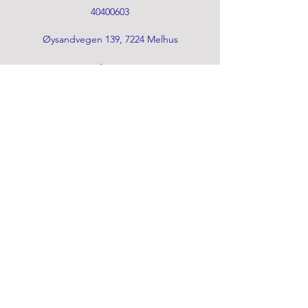
40400603
Øysandvegen 139, 7224 Melhus
©2024 by
Norstal.no