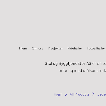
Hjem
Om oss
Prosjekter
Ridehaller
Fotballhaller
Stål og Byggtjenester AS
er en to
erfaring med stålkonstruks
Hjem
All Products
Jeg e