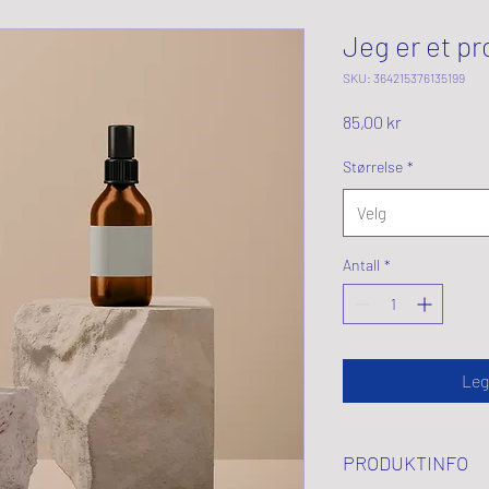
Jeg er et p
SKU: 364215376135199
Pris
85,00 kr
Størrelse
*
Velg
Antall
*
Leg
PRODUKTINFO