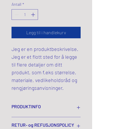
Antall
*
Legg til i handlekurv
Jeg er en produktbeskrivelse. 
Jeg er et flott sted for å legge 
til flere detaljer om ditt 
produkt, som f.eks størrelse, 
materiale, vedlikeholdsråd og 
rengjøringsanvisninger.
PRODUKTINFO
Jeg er en produktdetalj. Jeg er et flott 
RETUR- og REFUSJONSPOLICY
sted for å legge til mer informasjon om 